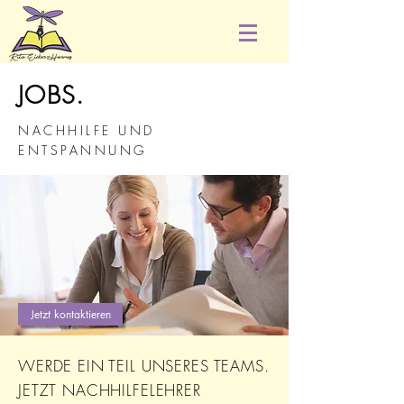
JOBS.
NACHHILFE
UND
ENTSPANNUNG
Jetzt kontaktieren
WERDE EIN TEIL UNSERES TEAMS.
JETZT NACHHILFELEHRER