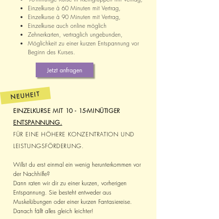
Einzelkurse à 60 Minuten mit Vertrag,
Einzelkurse à 90 Minuten mit Vertrag,
Einzelkurse auch online möglich
Zehnerkarten, vertraglich ungebunden,
Möglichkeit zu einer kurzen Entspannung vor
Beginn des Kurses.
Jetzt anfragen
NEUHEIT
EINZELKURSE MIT 10 - 15-MINÜTIGER
ENTSPANNUNG.
FÜR EINE HÖHERE KONZENTRATION UND
LEISTUNGSFÖRDERUNG.
Willst du erst einmal ein wenig herunterkommen vor
der Nachhilfe?
Dann raten wir dir zu einer kurzen, vorherigen
Entspannung. Sie besteht entweder aus
Muskelübungen oder einer kurzen Fantasiereise.
Danach fällt alles gleich leichter!